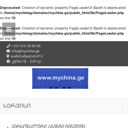
Deprecated
: Creation of dynamic property PageLoaderUI::$path is deprecated
in
/home/mychinag/domains/mychina.ge/public_html/lib/PageLoader.php
on line
10
Deprecated
: Creation of dynamic property PageLoaderUI::$path is deprecated
in
/home/mychinag/domains/mychina.ge/public_html/lib/PageLoader.php
on line
10
+995
514 25 65 65
info@mychina.ge
თამარაშვილის #13
კურსი 1$ - 2.67 ლ.
სერვისი
პერსონალური აგენტი ჩინეთში;